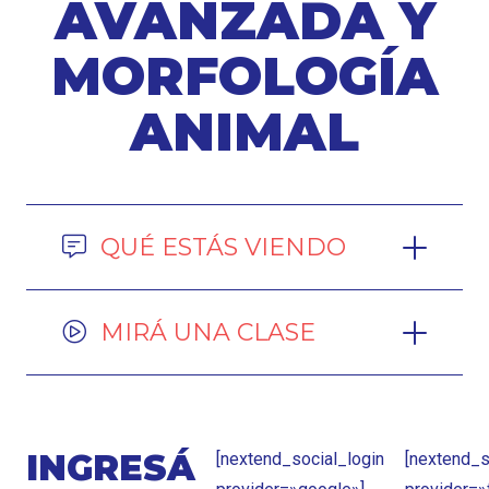
AVANZADA Y
MORFOLOGÍA
ANIMAL
QUÉ ESTÁS VIENDO
MIRÁ UNA CLASE
INGRESÁ
[nextend_social_login
[nextend_s