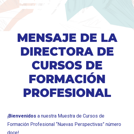
MUESTRA
LUCHA
CRONOGRAMA
PREMIO A LA
CONCURSO PARA
QUIÉNES
Y VOTACIÓN
DE TITANES
DE ACTIVIDADES
EXCELENCIA
EL PÚBLICO
SOMOS
MENSAJE DE LA
DIRECTORA DE
CURSOS DE
FORMACIÓN
PROFESIONAL
¡
Bienvenidos
a nuestra Muestra de Cursos de
Formación Profesional “Nuevas Perspectivas” número
doce!